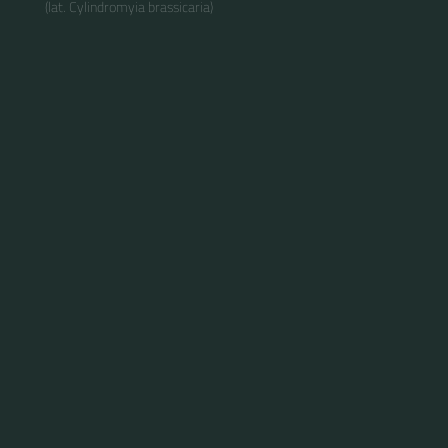
(lat. Cylindromyia brassicaria)