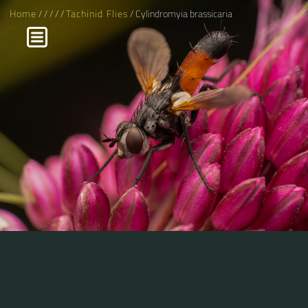
Home
/
/
/
/
/
Tachinid Flies
/ Cylindromyia brassicaria