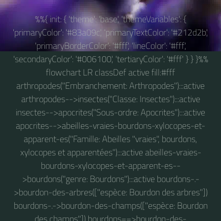
%%{ init: { 'theme': 'base', 'themeVariables': {
'primaryColor': '#83a09c', 'primaryTextColor': '#212d2b',
'primaryBorderColor': '#fff', 'lineColor': '#fff',
'secondaryColor': '#006100', 'tertiaryColor': '#fff' } } }%%
flowchart LR classDef active fill:#fff
arthropodes("Embranchement: Arthropodes"):::active
arthropodes-->insectes("Classe: Insectes"):::active
insectes-->apocrites("Sous-ordre: Apocrites"):::active
apocrites-->abeilles-vraies-bourdons-xylocopes-et-
apparent-es("Famille: Abeilles "vraies", bourdons,
xylocopes et apparentées"):::active abeilles-vraies-
bourdons-xylocopes-et-apparent-es--
>bourdons("genre: Bourdons"):::active bourdons-.-
>bourdon-des-arbres(["espèce: Bourdon des arbres"])
bourdons-.->bourdon-des-champs(["espèce: Bourdon
des champs"]) bourdons==>bourdon-des-