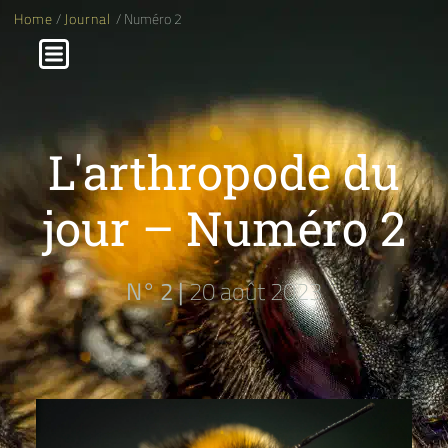
Home
/
Journal
/ Numéro 2
L'arthropode du
jour – Numéro 2
N° 2 |
20 août 2023