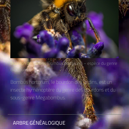
Bourdon des jardins
(Bombus hortorum) – espèce du genre
Bourdons
Bombus hortorum, le bourdon des jardins, est un
insecte hyménoptère du genre des bourdons et du
sous-genre Megabombus.
ARBRE GÉNÉALOGIQUE