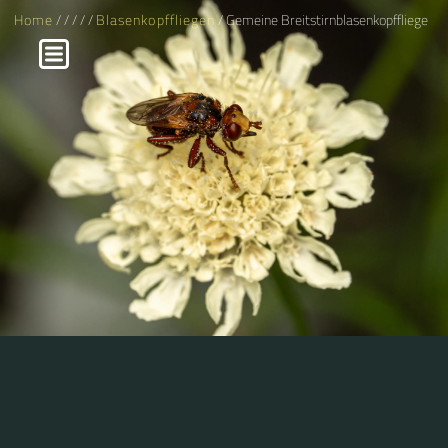
Home
/
/
/
/
/
Blasenkopffliegen
/ Gemeine Breitstirnblasenkopffliege