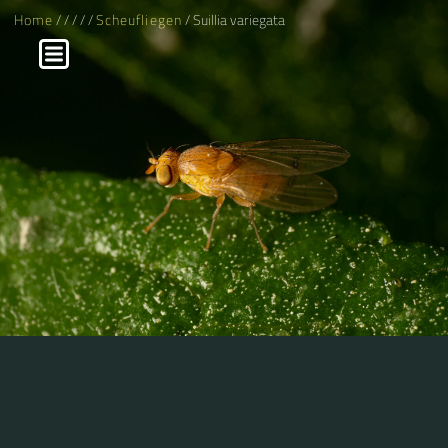
Home
/
/
/
/
/
Scheufliegen
/ Suillia variegata