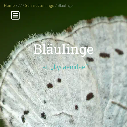
Home
/
/
/
/
Schmetterlinge
/ Bläulinge
Bläulinge
Lat. „Lycaenidae“
Die Bläulinge (Lycaenidae) sind eine Familie der
Schmetterlinge (Tagfalter). Sie kommen weltweit
mit ca. 5200 Arten in 416 Gattungen (Stand: 2011)
vor. Viele Männchen der europäischen Arten haben