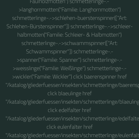
Faulholzmotten") schmetterlinge-.-
>langhornmotten("Familie: Langhornmotten")
schmetterlinge-.->schlehen-buerstenspinner(["Art:
Schlehen-Bürstenspinner"]) schmetterlinge-.->schleier-
halbmotten("Familie: Schleier- & Halbmotten")
schmetterlinge-.->schwammspinner(["Art:
Schwammspinner"]) schmetterlinge-.-
>spanner("Familie: Spanner") schmetterlinge-.-
>weisslinge("Familie: Weißlinge") schmetterlinge-.-
>wickler("Familie: Wickler") click baerenspinner href
"/katalog/gliederfuesser/insekten/schmetterlinge/baerens
click blaeulinge href
"/katalog/gliederfuesser/insekten/schmetterlinge/blaeulin
click edelfalter href
"/katalog/gliederfuesser/insekten/schmetterlinge/edelfalte
click eulenfalter href
"/katalog/gliederfuesser/insekten/schmetterlinge/eulenfalt