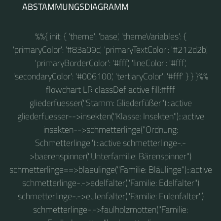
ABSTAMMUNGSDIAGRAMM
%%{ init: { 'theme': 'base', 'themeVariables': {
'primaryColor': '#83a09c', 'primaryTextColor': '#212d2b',
'primaryBorderColor': '#fff', 'lineColor': '#fff',
'secondaryColor': '#006100', 'tertiaryColor': '#fff' } } }%%
flowchart LR classDef active fill:#fff
gliederfuesser("Stamm: Gliederfüßer"):::active
gliederfuesser-->insekten("Klasse: Insekten"):::active
insekten-->schmetterlinge("Ordnung:
Schmetterlinge"):::active schmetterlinge-.-
>baerenspinner("Unterfamilie: Bärenspinner")
schmetterlinge==>blaeulinge("Familie: Bläulinge"):::active
schmetterlinge-.->edelfalter("Familie: Edelfalter")
schmetterlinge-.->eulenfalter("Familie: Eulenfalter")
schmetterlinge-.->faulholzmotten("Familie: