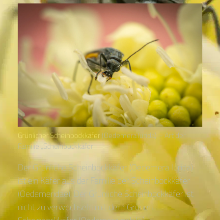
Grünlicher Scheinbockkäfer
(Oedemera lurida) – Art der
Familie „Scheinbockkäfer“
Der Grünliche Scheinbockkäfer (Oedemera lurida)
ist ein Käfer aus der Familie der Scheinbockkäfer
(Oedemeridae). Der Grünliche Scheinbockkäfer ist
nicht zu verwechseln mit dem Grünen