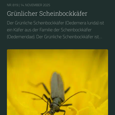
NR. 819 |
14. NOVEMBER 2025
Grünlicher Scheinbockkäfer
Der Grünliche Scheinbockkäfer (Oedemera lurida) ist
ein Käfer aus der Familie der Scheinbockkäfer
(Oedemeridae). Der Grünliche Scheinbockkäfer ist
nicht zu verwechseln mit dem Grünen
Scheinbockkäfer (Oedemera nobilis).