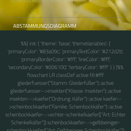
Scheinbockkäfer (Oedemera nobilis).
ABSTAMMUNGSDIAGRAMM
%%{ init: { 'theme': 'base', 'themeVariables': {
'primaryColor': '#83a09c', 'primaryTextColor': '#212d2b',
'primaryBorderColor': '#fff', 'lineColor': '#fff',
'secondaryColor': '#006100', 'tertiaryColor': '#fff' } } }%%
flowchart LR classDef active fill:#fff
gliederfuesser("Stamm: Gliederfüßer"):::active
gliederfuesser-->insekten("Klasse: Insekten"):::active
insekten-->kaefer("Ordnung: Käfer"):::active kaefer--
>scheinbockkaefer("Familie: Scheinbockkäfer"):::active
scheinbockkaefer-.->echter-schenkelkaefer(["Art: Echter
Schenkelkäfer"]) scheinbockkaefer-.->gelbbeiniger-
scheinbockkaefer(["Art: Gelbbeiniger Scheinbockkäfer"])