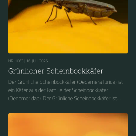
NR. 1063 |
16. JULI 2026
Grünlicher Scheinbockkäfer
Der Grünliche Scheinbockkäfer (Oedemera lurida) ist
ein Käfer aus der Familie der Scheinbockkäfer
(Oedemeridae). Der Grünliche Scheinbockkäfer ist
nicht zu verwechseln mit dem Grünen
Scheinbockkäfer (Oedemera nobilis).