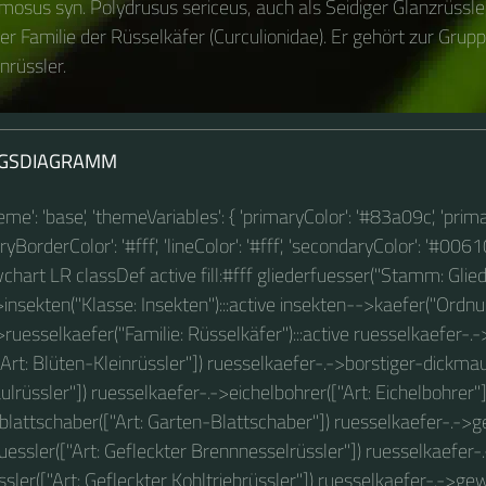
mosus syn. Polydrusus sericeus, auch als Seidiger Glanzrüssler
er Familie der Rüsselkäfer (Curculionidae). Er gehört zur Grup
rüssler.
GSDIAGRAMM
theme': 'base', 'themeVariables': { 'primaryColor': '#83a09c', 'prim
BorderColor': '#fff', 'lineColor': '#fff', 'secondaryColor': '#00610
owchart LR classDef active fill:#fff gliederfuesser("Stamm: Glied
insekten("Klasse: Insekten"):::active insekten-->kaefer("Ordnung
ruesselkaefer("Familie: Rüsselkäfer"):::active ruesselkaefer-.
"Art: Blüten-Kleinrüssler"]) ruesselkaefer-.->borstiger-dickmau
lrüssler"]) ruesselkaefer-.->eichelbohrer(["Art: Eichelbohrer"]
lattschaber(["Art: Garten-Blattschaber"]) ruesselkaefer-.->g
essler(["Art: Gefleckter Brennnesselrüssler"]) ruesselkaefer-
ssler(["Art: Gefleckter Kohltriebrüssler"]) ruesselkaefer-.->