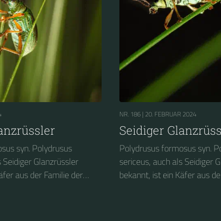
4
NR. 186 |
20. FEBRUAR 2024
anzrüssler
Seidiger Glanzrüss
sus syn. Polydrusus
Polydrusus formosus syn. P
s Seidiger Glanzrüssler
sericeus, auch als Seidiger 
äfer aus der Familie der
bekannt, ist ein Käfer aus de
ulionidae). Er gehört zur
Rüsselkäfer (Curculionidae). 
nannten Grünrüssler.
Gruppe der so genannten Gr