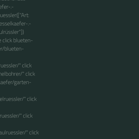
fer-.-
essler(["Art:
esselkaefer-.-
rüssler"])
e click blueten-
er/blueten-
essler/" click
elbohrer/" click
kaefer/garten-
lruessler/" click
uessler/" click
lruessler/" click