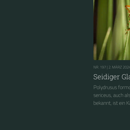
NR. 197 |
2. MÄRZ 202
Seidiger Gl
Polydrusus formo
sericeus, auch al
bekannt, ist ein K
Rüsselkäfer (Curc
Gruppe der so ge