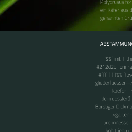
Polydrusus for
ein Käfer aus d
genannten Grün
ABSTAMMUN
%%{ init: { '
'#212d2b', 'primary
'#fff' } } }%% fl
gliederfuesser-->
kaefer-->
kleinruessler([
Borstiger Dickmau
>garten-b
brennnesselru
kohltriebrue