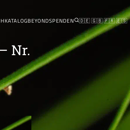
CH
KATALOG
BEYOND
SPENDEN
🇩🇪
🇬🇧
🇫🇷
🇪🇸
– Nr.