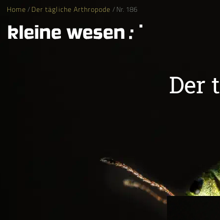
Home
/
Der tägliche Arthropode
/ Nr. 186
Der 