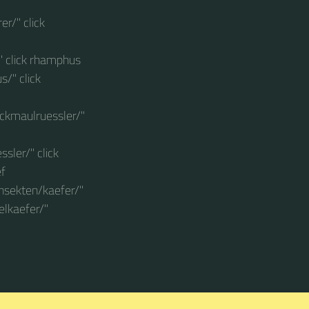
r/" click
" click rhamphus
/" click
ickmaulruessler/"
sler/" click
ef
insekten/kaefer/"
elkaefer/"