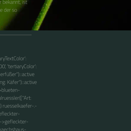
 bekannt, ist
pe der so
aryTextColor':
0', 'tertiaryColor':
erfüßer"):::active
: Käfer"):::active
->blueten-
lruessler(["Art:
) ruesselkaefer-.-
efleckter-
.->gefleckter-
gewaechshaus-