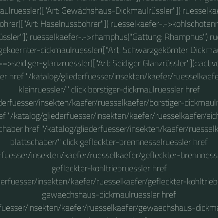
aulruessler(["Art: Gewächshaus-Dickmaulrüssler"]) ruesselkae
hrer(["Art: Haselnussbohrer"]) ruesselkaefer-.->kohlschotenru
ssler"]) ruesselkaefer-.->rhamphus("Gattung: Rhamphus") ru
ekoernter-dickmaulruessler(["Art: Schwarzgekörnter Dickmaul
>seidiger-glanzruessler(["Art: Seidiger Glanzrüssler"]):::activ
ler href "/katalog/gliederfuesser/insekten/kaefer/ruesselkaef
kleinruessler/" click borstiger-dickmaulruessler href
ederfuesser/insekten/kaefer/ruesselkaefer/borstiger-dickmaulru
ef "/katalog/gliederfuesser/insekten/kaefer/ruesselkaefer/eich
chaber href "/katalog/gliederfuesser/insekten/kaefer/ruessel
blattschaber/" click gefleckter-brennnesselruessler href
rfuesser/insekten/kaefer/ruesselkaefer/gefleckter-brennnesse
gefleckter-kohltriebruessler href
derfuesser/insekten/kaefer/ruesselkaefer/gefleckter-kohltriebr
gewaechshaus-dickmaulruessler href
rfuesser/insekten/kaefer/ruesselkaefer/gewaechshaus-dickmau