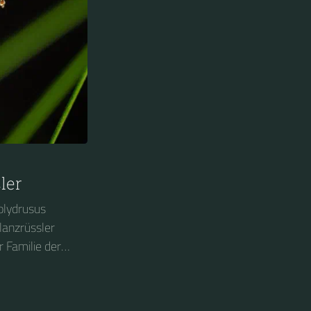
ler
olydrusus
Glanzrüssler
r Familie der
Er gehört zur
ünrüssler.