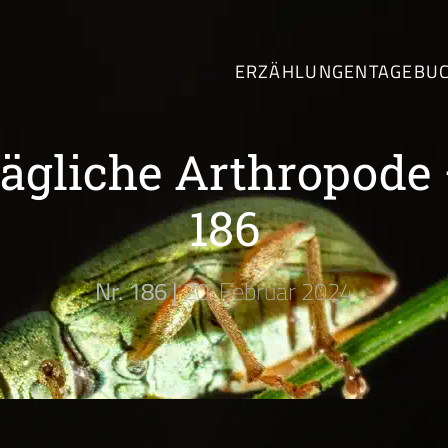
ERZÄHLUNGEN
TAGEBU
tägliche Arthropode 
186
Nr. 186 |
20. Februar 2024