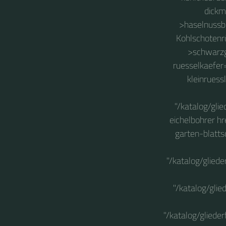
dickm
>haselnussbo
Kohlschotenrü
>schwarzg
ruesselkaefer==
kleinruess
"/katalog/gli
eichelbohrer hr
garten-blatts
"/katalog/gliede
"/katalog/glie
"/katalog/gliede