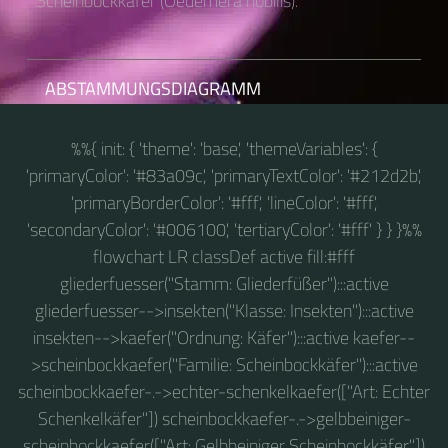
Scheinbockkäfer (Oedemera nobilis).
ABSTAMMUNGSDIAGRAMM
%%{ init: { 'theme': 'base', 'themeVariables': {
'primaryColor': '#83a09c', 'primaryTextColor': '#212d2b',
'primaryBorderColor': '#fff', 'lineColor': '#fff',
'secondaryColor': '#006100', 'tertiaryColor': '#fff' } } }%%
flowchart LR classDef active fill:#fff
gliederfuesser("Stamm: Gliederfüßer"):::active
gliederfuesser-->insekten("Klasse: Insekten"):::active
insekten-->kaefer("Ordnung: Käfer"):::active kaefer--
>scheinbockkaefer("Familie: Scheinbockkäfer"):::active
scheinbockkaefer-.->echter-schenkelkaefer(["Art: Echter
Schenkelkäfer"]) scheinbockkaefer-.->gelbbeiniger-
scheinbockkaefer(["Art: Gelbbeiniger Scheinbockkäfer"])