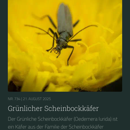
NR. 734 |
21. AUGUST 2025
Grünlicher Scheinbockkäfer
Der Grünliche Scheinbockkäfer (Oedemera lurida) ist
ein Käfer aus der Familie der Scheinbockkäfer