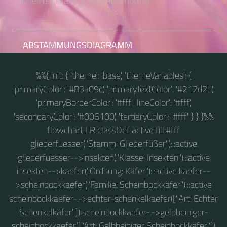
Scheinbockkäfer (Oedemera nobilis).
ABSTAMMUNGSDIAGRAMM
%%{ init: { 'theme': 'base', 'themeVariables': {
'primaryColor': '#83a09c', 'primaryTextColor': '#212d2b',
'primaryBorderColor': '#fff', 'lineColor': '#fff',
'secondaryColor': '#006100', 'tertiaryColor': '#fff' } } }%%
flowchart LR classDef active fill:#fff
gliederfuesser("Stamm: Gliederfüßer"):::active
gliederfuesser-->insekten("Klasse: Insekten"):::active
insekten-->kaefer("Ordnung: Käfer"):::active kaefer--
>scheinbockkaefer("Familie: Scheinbockkäfer"):::active
scheinbockkaefer-.->echter-schenkelkaefer(["Art: Echter
Schenkelkäfer"]) scheinbockkaefer-.->gelbbeiniger-
scheinbockkaefer(["Art: Gelbbeiniger Scheinbockkäfer"])