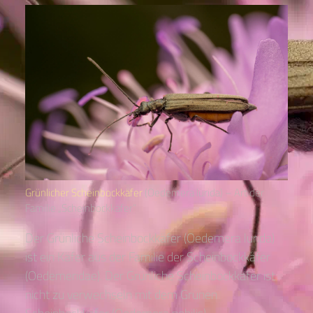
Grünlicher Scheinbockkäfer
(Oedemera lurida) – Art der
Familie „Scheinbockkäfer“
Der Grünliche Scheinbockkäfer (Oedemera lurida)
ist ein Käfer aus der Familie der Scheinbockkäfer
(Oedemeridae). Der Grünliche Scheinbockkäfer ist
nicht zu verwechseln mit dem Grünen