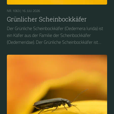
NR. 1063 |
16. JULI 2026
Grünlicher Scheinbockkäfer
Der Grünliche Scheinbockkäfer (Oedemera lurida) ist
ein Käfer aus der Familie der Scheinbockkäfer
(Oedemeridae). Der Grünliche Scheinbockkäfer ist
nicht zu verwechseln mit dem Grünen
Scheinbockkäfer (Oedemera nobilis).