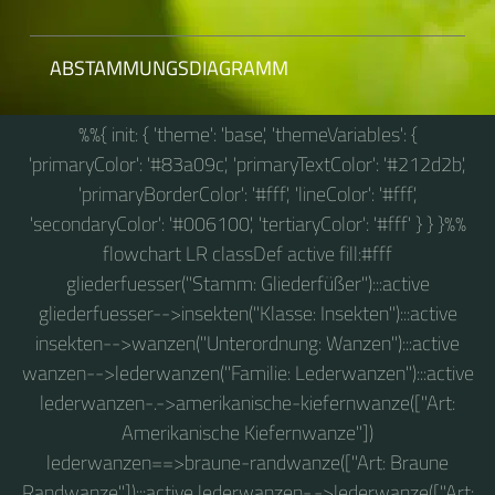
ABSTAMMUNGSDIAGRAMM
%%{ init: { 'theme': 'base', 'themeVariables': {
'primaryColor': '#83a09c', 'primaryTextColor': '#212d2b',
'primaryBorderColor': '#fff', 'lineColor': '#fff',
'secondaryColor': '#006100', 'tertiaryColor': '#fff' } } }%%
flowchart LR classDef active fill:#fff
gliederfuesser("Stamm: Gliederfüßer"):::active
gliederfuesser-->insekten("Klasse: Insekten"):::active
insekten-->wanzen("Unterordnung: Wanzen"):::active
wanzen-->lederwanzen("Familie: Lederwanzen"):::active
lederwanzen-.->amerikanische-kiefernwanze(["Art:
Amerikanische Kiefernwanze"])
lederwanzen==>braune-randwanze(["Art: Braune
Randwanze"]):::active lederwanzen-.->lederwanze(["Art: