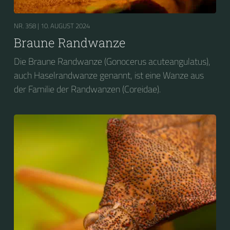
NR. 358 |
10. AUGUST 2024
Braune Randwanze
Die Braune Randwanze (Gonocerus acuteangulatus),
auch Haselrandwanze genannt, ist eine Wanze aus
der Familie der Randwanzen (Coreidae).