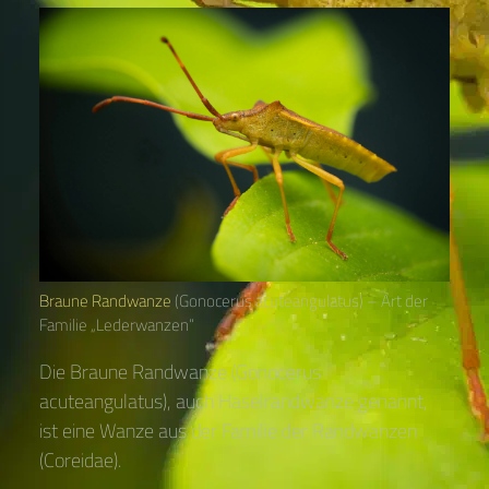
Braune Randwanze
(Gonocerus acuteangulatus) – Art der
Familie „Lederwanzen“
Die Braune Randwanze (Gonocerus
acuteangulatus), auch Haselrandwanze genannt,
ist eine Wanze aus der Familie der Randwanzen
(Coreidae).