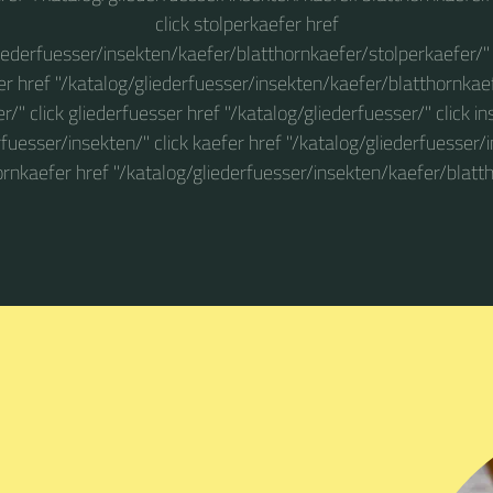
click stolperkaefer href
iederfuesser/insekten/kaefer/blatthornkaefer/stolperkaefer/" 
r href "/katalog/gliederfuesser/insekten/kaefer/blatthornkae
/" click gliederfuesser href "/katalog/gliederfuesser/" click i
rfuesser/insekten/" click kaefer href "/katalog/gliederfuesser/
hornkaefer href "/katalog/gliederfuesser/insekten/kaefer/blatt