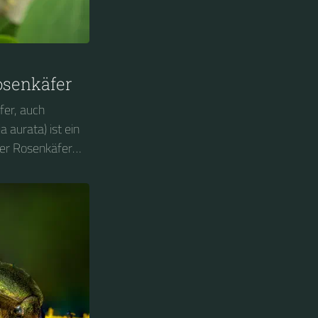
osenkäfer
er, auch
 aurata) ist ein
der Rosenkäfer
 gehört er zu den
 wurde in
 Jahres 2000