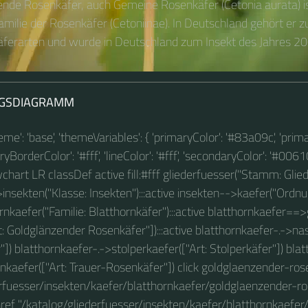
nde Rosenkäfer, auch Gemeine Rosenkäfer (Cetonia aurata) is
amilie der Rosenkäfer (Cetoniinae). In Deutschland gehört er z
ferarten und wurde in Deutschland zum Insekt des Jahres 200
GSDIAGRAMM
theme': 'base', 'themeVariables': { 'primaryColor': '#83a09c', 'prim
BorderColor': '#fff', 'lineColor': '#fff', 'secondaryColor': '#00610
owchart LR classDef active fill:#fff gliederfuesser("Stamm: Glied
insekten("Klasse: Insekten"):::active insekten-->kaefer("Ordnung
nkaefer("Familie: Blatthornkäfer"):::active blatthornkaefer=
: Goldglänzender Rosenkäfer"]):::active blatthornkaefer-.->na
]) blatthornkaefer-.->stolperkaefer(["Art: Stolperkäfer"]) blat
nkaefer(["Art: Trauer-Rosenkäfer"]) click goldglaenzender-ros
erfuesser/insekten/kaefer/blatthornkaefer/goldglaenzender-ros
ref "/katalog/gliederfuesser/insekten/kaefer/blatthornkaefer