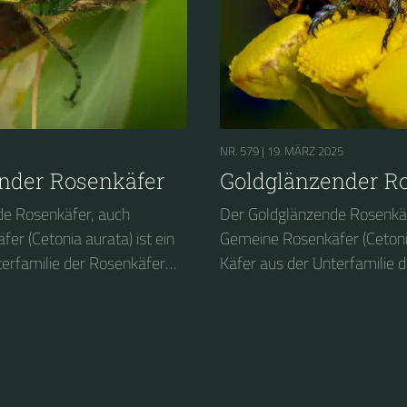
NR. 579 |
19. MÄRZ 2025
nder Rosenkäfer
Goldglänzender R
de Rosenkäfer, auch
Der Goldglänzende Rosenkäf
r (Cetonia aurata) ist ein
Gemeine Rosenkäfer (Cetonia
terfamilie der Rosenkäfer
Käfer aus der Unterfamilie 
Deutschland gehört er zu den
(Cetoniinae). In Deutschland
rarten und wurde in
geschützten Käferarten und
 Insekt des Jahres 2000
Deutschland zum Insekt des
gewählt....