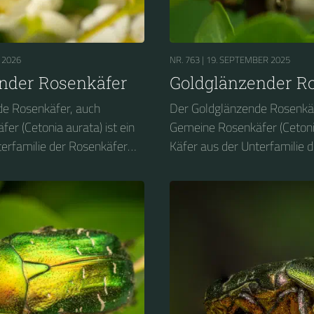
 2026
NR. 763 |
19. SEPTEMBER 2025
nder Rosenkäfer
Goldglänzender R
de Rosenkäfer, auch
Der Goldglänzende Rosenkäf
r (Cetonia aurata) ist ein
Gemeine Rosenkäfer (Cetonia
terfamilie der Rosenkäfer
Käfer aus der Unterfamilie 
Deutschland gehört er zu den
(Cetoniinae). In Deutschland
rarten und wurde in
geschützten Käferarten und
 Insekt des Jahres 2000
Deutschland zum Insekt des
gewählt....