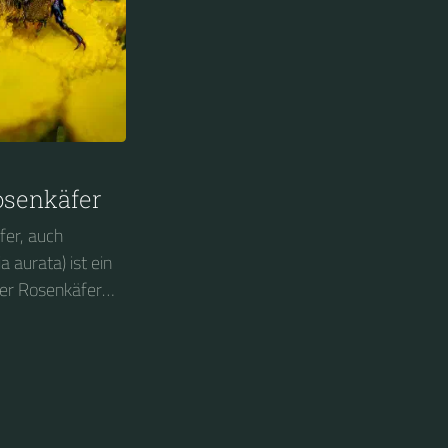
osenkäfer
er, auch
 aurata) ist ein
der Rosenkäfer
 gehört er zu den
 wurde in
 Jahres 2000