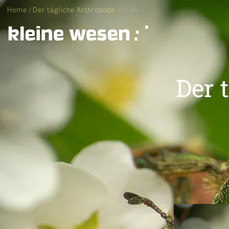
Home
/
Der tägliche Arthropode
/ Nr. 647
Der 