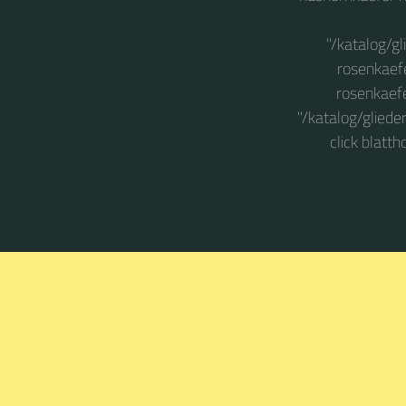
"/katalog/gl
rosenkaefe
rosenkaefer
"/katalog/gliede
click blatt