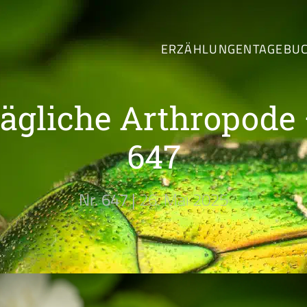
ERZÄHLUNGEN
TAGEBU
tägliche Arthropode 
647
Nr. 647 |
26. Mai 2025