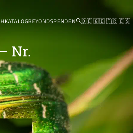
CH
KATALOG
BEYOND
SPENDEN
🇩🇪
🇬🇧
🇫🇷
🇪🇸
– Nr.