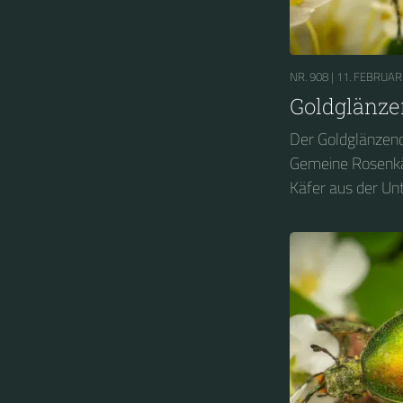
NR. 908 |
11. FEBRUAR
Goldglänze
Der Goldglänzen
Gemeine Rosenkäfe
Käfer aus der Un
(Cetoniinae). In 
geschützten Käfe
Deutschland zum
gewählt....