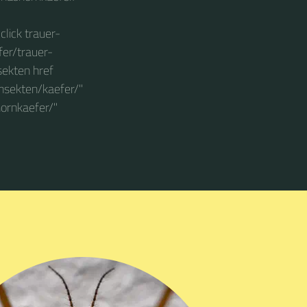
click trauer-
fer/trauer-
nsekten href
insekten/kaefer/"
hornkaefer/"