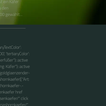
t ein Käfer
u den
0 gewählt....
aryTextColor':
0', 'tertiaryColor':
erfüßer"):::active
: Käfer"):::active
=>goldglaenzender-
shornkaefer(["Art:
thornkaefer-.-
enkaefer href
enkaefer/" click
/nashornkaefer/"