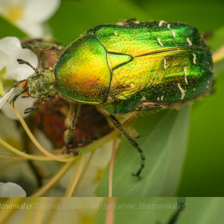
Rosenkäfer
(Cetonia aurata) – Art der Familie „Blatthornkäfer“