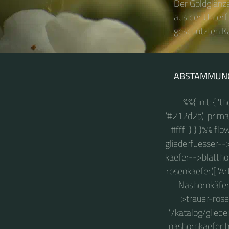
Der Goldglänze
aus der Unterf
geschützten Kä
ABSTAMMUN
%%{ init: { '
'#212d2b', 'primary
'#fff' } } }%% fl
gliederfuesser-->
kaefer-->blatthor
rosenkaefer(["Art
Nashornkäfer"
>trauer-rose
"/katalog/glied
nashornkaefer h