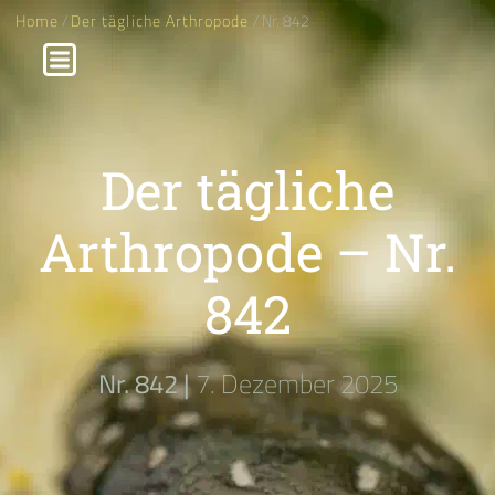
Home
/
Der tägliche Arthropode
/ Nr. 842
Der tägliche
Arthropode – Nr.
842
Nr. 842 |
7. Dezember 2025