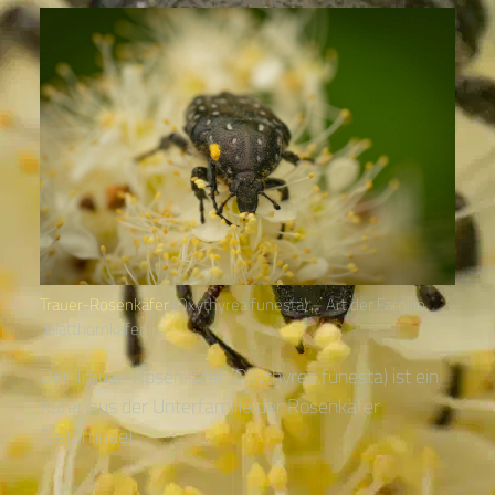
Trauer-Rosenkäfer
(Oxythyrea funesta) – Art der Familie
„Blatthornkäfer“
Der Trauer-Rosenkäfer (Oxythyrea funesta) ist ein
Käfer aus der Unterfamilie der Rosenkäfer
(Cetoniinae)....