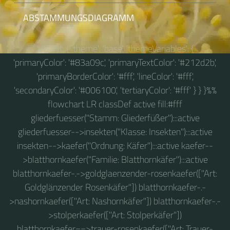
ABSTAMMUNGSDIAGRAMM
%%{ init: { 'theme': 'base', 'themeVariables': {
'primaryColor': '#83a09c', 'primaryTextColor': '#212d2b',
'primaryBorderColor': '#fff', 'lineColor': '#fff',
'secondaryColor': '#006100', 'tertiaryColor': '#fff' } } }%%
flowchart LR classDef active fill:#fff
gliederfuesser("Stamm: Gliederfüßer"):::active
gliederfuesser-->insekten("Klasse: Insekten"):::active
insekten-->kaefer("Ordnung: Käfer"):::active kaefer--
>blatthornkaefer("Familie: Blatthornkäfer"):::active
blatthornkaefer-.->goldglaenzender-rosenkaefer(["Art:
Goldglänzender Rosenkäfer"]) blatthornkaefer-.-
>nashornkaefer(["Art: Nashornkäfer"]) blatthornkaefer-.-
>stolperkaefer(["Art: Stolperkäfer"])
blatthornkaefer==>trauer-rosenkaefer(["Art: Trauer-