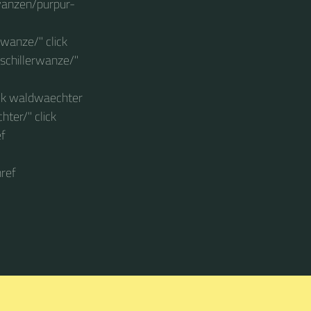
wanzen/purpur-
wanze/" click
schillerwanze/"
ck waldwaechter
ter/" click
ef
ref