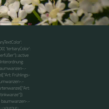
r
aryTextColor':
0', 'tertiaryColor':
erfüßer"):::active
"Unterordnung:
 baumwanzen-.-
"Art: Frühlings-
aumwanzen-.-
tenwanze(["Art:
tinkwanze"])
) baumwanzen-.-
.->purpur-