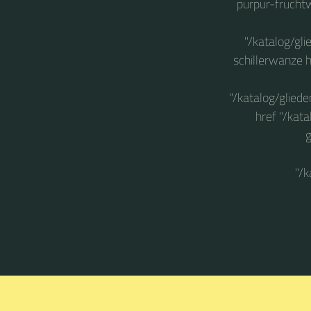
purpur-frucht
"/katalog/gl
schillerwanze 
"/katalog/glie
href "/kat
g
"/