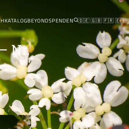
CH
KATALOG
BEYOND
SPENDEN
🇩🇪
🇬🇧
🇫🇷
🇪🇸
– Nr.