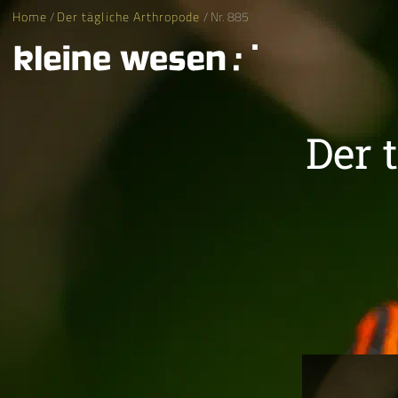
Home
/
Der tägliche Arthropode
/ Nr. 885
Der 