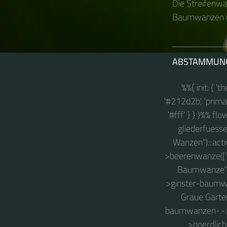
Die Streifenwa
Baumwanzen (
ABSTAMMUN
%%{ init: { '
'#212d2b', 'primary
'#fff' } } }%% fl
gliederfuesse
Wanzen"):::ac
>beerenwanze(["
Baumwanze"]
>ginster-baumw
Graue Garte
baumwanzen-.->
>noerdlic