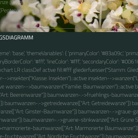
nze (Graphosoma lineatum) ist eine Wanze aus der Familie de
Pentatomidae).
GSDIAGRAMM
theme': 'base', 'themeVariables': { 'primaryColor': '#83a09c', 'prim
BorderColor': '#fff', 'lineColor': '#fff', 'secondaryColor': '#00610
owchart LR classDef active fill:#fff gliederfuesser("Stamm: Glied
r-->insekten("Klasse: Insekten"):::active insekten-->wanzen(
tive wanzen-->baumwanzen("Familie: Baumwanzen"):::active
Art: Beerenwanze"]) baumwanzen-.->fruehlings-baumwanze([
) baumwanzen-.->getreidewanze(["Art: Getreidewanze"]) b
anze(["Art: Ginster-Baumwanze"]) baumwanzen-.->graue-gar
nwanze"]) baumwanzen-.->gruene-stinkwanze(["Art: Grüne S
marmorierte-baumwanze(["Art: Marmorierte Baumwanze"]
he-fruchtwanze(["Art: Nördliche Fruchtwanze"]) baumwanzen-