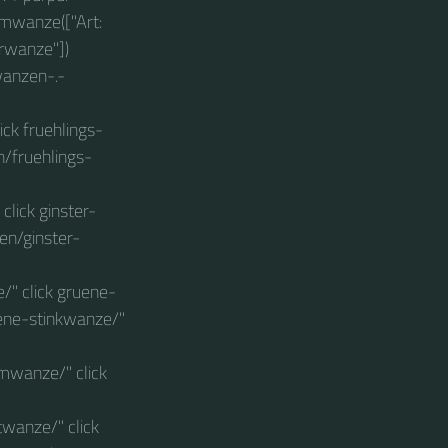
mwanze(["Art:
rwanze"])
wanzen-.-
ck fruehlings-
/fruehlings-
lick ginster-
n/ginster-
" click gruene-
ene-stinkwanze/"
mwanze/" click
wanze/" click