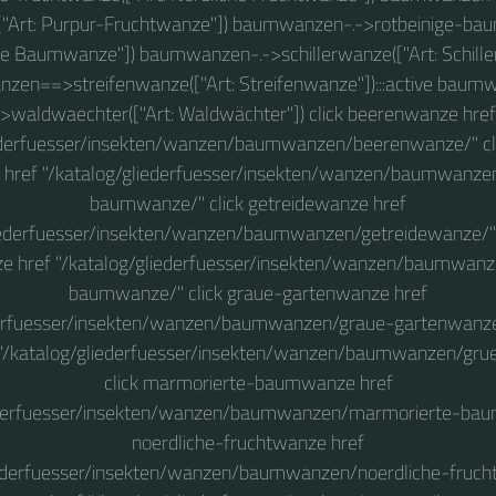
["Art: Purpur-Fruchtwanze"]) baumwanzen-.->rotbeinige-bau
ge Baumwanze"]) baumwanzen-.->schillerwanze(["Art: Schille
en==>streifenwanze(["Art: Streifenwanze"]):::active baum
>waldwaechter(["Art: Waldwächter"]) click beerenwanze href
ederfuesser/insekten/wanzen/baumwanzen/beerenwanze/" cli
ref "/katalog/gliederfuesser/insekten/wanzen/baumwanzen
baumwanze/" click getreidewanze href
iederfuesser/insekten/wanzen/baumwanzen/getreidewanze/" c
 href "/katalog/gliederfuesser/insekten/wanzen/baumwanze
baumwanze/" click graue-gartenwanze href
derfuesser/insekten/wanzen/baumwanzen/graue-gartenwanze/
 "/katalog/gliederfuesser/insekten/wanzen/baumwanzen/gru
click marmorierte-baumwanze href
ederfuesser/insekten/wanzen/baumwanzen/marmorierte-bau
noerdliche-fruchtwanze href
iederfuesser/insekten/wanzen/baumwanzen/noerdliche-frucht