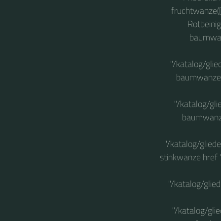
fruchtwanze(
Rotbeini
baumwanz
"/katalog/gli
baumwanze h
"/katalog/gl
baumwanze
"/katalog/glie
stinkwanze href
"/katalog/gli
"/katalog/gl