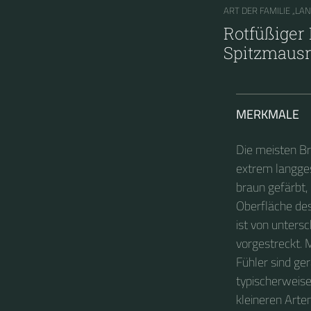
ART DER FAMILIE „LA
Rotfüßiger 
Spitzmausr
MERKMALE
Die meisten Br
extrem langges
braun gefärbt,
Oberfläche des 
ist von unters
vorgestreckt. 
Fühler sind ger
typischerweise
kleineren Arte