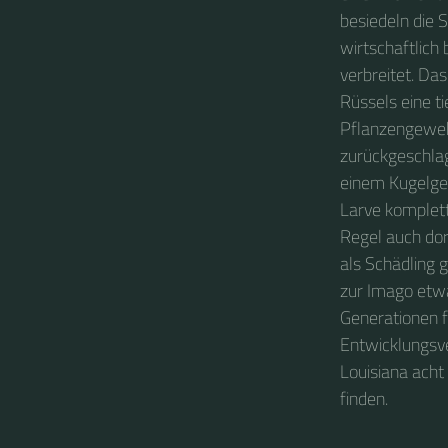
besiedeln die S
wirtschaftlich
verbreitet. Da
Rüssels eine ti
Pflanzengeweb
zurückgeschlag
einem Kugelgel
Larve komplett
Regel auch dor
als Schädling 
zur Imago etwa
Generationen f
Entwicklungsv
Louisiana acht
finden.