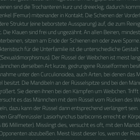
einen sind die Trochanteren kurz und dreieckig, dadurch kom
enkel (Femur) miteinander in Kontakt. Die Schienen der Vorde
dere Struktur (eine beborstete Aussparung) auf, die zum Reini
. Die Klauen sind frei und ungezähnt. An allen Beinen, mindes
nterbeinen, sitzen am Ende der Schienen ein oder zwei Sporne.
teristisch für die Unterfamilie ist die unterschiedliche Gesta
Sexualdimorphismus). Der Rüssel der Weibchen ist meist lang
ännchen derselben Art kurze, gedrungene Rüsselformen besi
usnahme unter den Curculionoidea, auch Arten, bei denen das
l besitzt. Die Mandibeln an der Rüsselspitze sind bei den Män
größert. Sie dienen ihnen bei den Kämpfen um Weibchen. Triff
 versucht es das Männchen mit dem Rüssel vom Rücken des W
ln, dazu kann der Rüssel dann entsprechend verlängert sein.
en Giraffenrüssler Lasiorhynchus barbicornis erreicht er Körp
86 Millimeter). Misslingt dies, versucht es oft, mit den Mandi
pponenten abzubeißen. Meist lässt dieser los, wenn der Rival