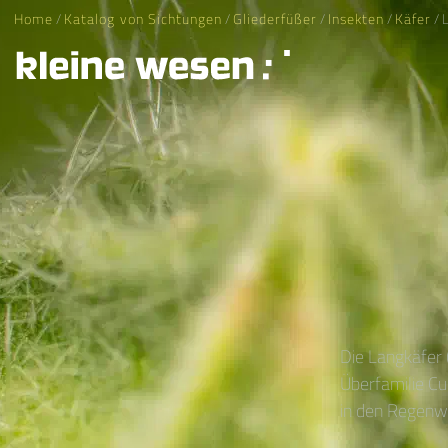
Home
/
Katalog von Sichtungen
/
Gliederfüßer
/
Insekten
/
Käfer
/ 
Die Langkäfer (
Überfamilie Cu
in den Regenwä