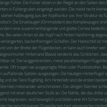
übrige Fühler. Die Fühler sitzen in der Regel an den Seiten des
nten in Fühlergruben eingelegt werden. Die meist recht kleine
tehen halbkugelig aus der Kopfkontur vor, ihre Struktur ist fü
istisch: Die Einzelaugen (Ommatidien) des Komplexauges sind 
 sondern eine zusammenhängende und glatte Cornea bedeckt 
e. Bei vielen Arten ist der Kopf nach hinten halsförmig abges
erlängerten, backenförmigen Schläfen. Der Halsschild ist me
nd von der Breite der Flügeldecken, er kann auch breiter sein 
 abgeschnürter Hinterrand (Basis) verdeckt das Schildchen, das
htbar ist. Die langgestreckten, meist parallelseitigen Flügeld
ende. Oft tragen sie ausgeprägte Rillen oder Punktstreifen. Be
 in auffallende Spitzen ausgezogen. Die häutigen Hinterflügel s
ig und die Tiere flugfähig. Am Hinterleib sind die ersten beiden
Sternite) miteinander verschmolzen. Die übrigen Sternite schl
egend mit einer deutlichen Stufe an. Die Nähte, die das dritte u
ternit begrenzen, sind beweglich und bilden eine Art Scharnierg
den bei geschlossenen Flügeldecken hart gepanzerten Hinterl