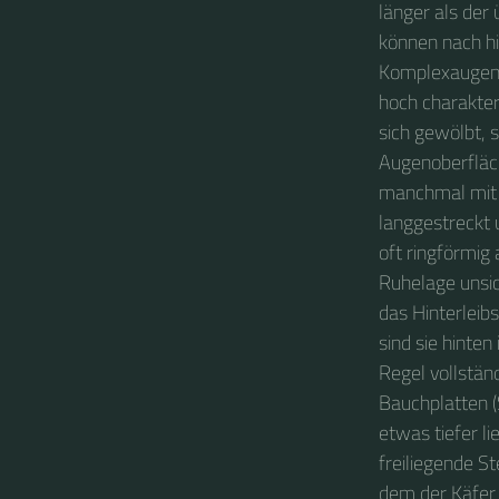
länger als der 
können nach hi
Komplexaugen s
hoch charakter
sich gewölbt,
Augenoberfläch
manchmal mit v
langgestreckt u
oft ringförmig
Ruhelage unsic
das Hinterleibs
sind sie hinten
Regel vollständ
Bauchplatten (
etwas tiefer li
freiliegende S
dem der Käfer 