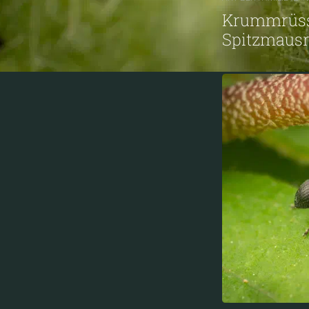
Krummrüssl
Spitzmausr