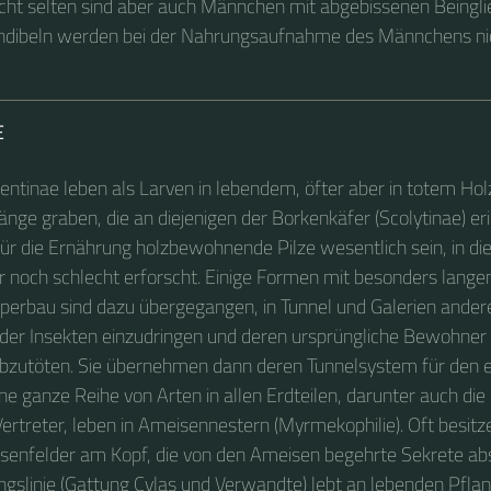
icht selten sind aber auch Männchen mit abgebissenen Beingli
andibeln werden bei der Nahrungsaufnahme des Männchens ni
E
entinae leben als Larven in lebendem, öfter aber in totem Holz,
änge graben, die an diejenigen der Borkenkäfer (Scolytinae) eri
für die Ernährung holzbewohnende Pilze wesentlich sein, in die
er noch schlecht erforscht. Einige Formen mit besonders lang
erbau sind dazu übergegangen, in Tunnel und Galerien ander
er Insekten einzudringen und deren ursprüngliche Bewohner 
abzutöten. Sie übernehmen dann deren Tunnelsystem für den 
e ganze Reihe von Arten in allen Erdteilen, darunter auch die
ertreter, leben in Ameisennestern (Myrmekophilie). Oft besitz
senfelder am Kopf, die von den Ameisen begehrte Sekrete ab
ngslinie (Gattung Cylas und Verwandte) lebt an lebenden Pflan