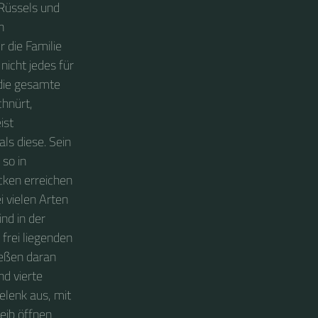
 Rüssels und
n
r die Familie
nicht jedes für
die gesamte
chnürt,
ist
als diese. Sein
 so in
ecken erreichen
i vielen Arten
ind in der
 frei liegenden
ießen daran
nd vierte
elenk aus, mit
eib öffnen