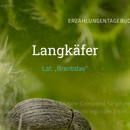
Langkäfer
ERZÄHLUNGEN
TAGEBU
Langkäfer
Lat. „Brentidae“
Brentidae) sind eine Familie der Käfer (Coleoptera). Sie gehöre
rculionoidea. Ihr Verbreitungsschwerpunkt liegt in den Tropen,
ldern des tropischen Ostasiens.