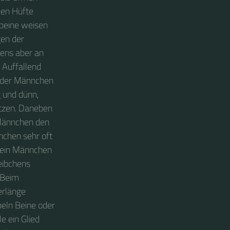
men Hüfte
rbeine weisen
gen der
tens aber an
 Auffallend
lt der Männchen
 und dünn,
tzen. Daneben
 Männchen den
nchen sehr oft
t ein Männchen
eibchens
 Beim
erlänge
beln Beine oder
e ein Glied