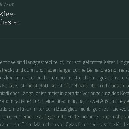
NGKÄFER“
Klee-
üssler
entinae sind langgestreckte, zylindrisch geformte Käfer. Einig
treckt und dünn und haben lange, dünne Beine. Sie sind meist
 es kommen aber auch recht kontrastreich bunt gezeichnete Ar
Körpers ist meist glatt, sie ist oft behaart, aber nicht beschu
chiedlicher Länge, er ist meist in gerader Verlängerung des Ko
Manchmal ist er durch eine Einschnürung in zwei Abschnitte get
ade ohne Knick hinter dem Basisglied (nicht „gekniet“), sie wei
 keine Fühlerkeule auf, gekeulte Fühler kommen aber insbeso
n auch vor. Beim Männchen von Cylas formicarius ist die Keule