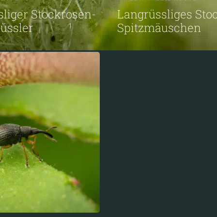
iger Stockrosen-
Langrüssliges Sto
üssler
Spitzmäuschen