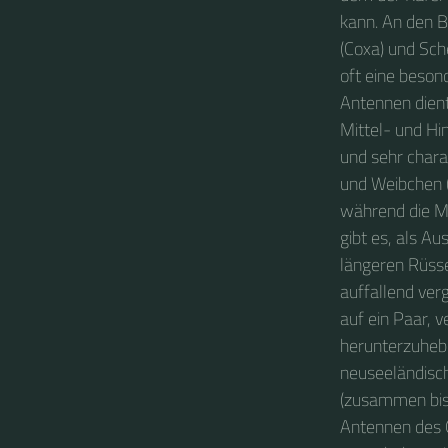
kann. An den B
(Coxa) und Sch
oft eine beson
Antennen dient
Mittel- und Hi
und sehr charak
und Weibchen (
während die M
gibt es, als A
längeren Rüsse
auffallend ver
auf ein Paar,
herunterzuhebe
neuseeländisch
(zusammen bis 
Antennen des O