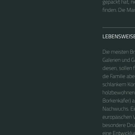
gepackt hat, n
finden. Die M
LEBENSWEIS
Die meisten Br
Galerien und G
diesen, sollen 
die Familie ab
schlankem Körp
holzbewohnend
Borkenkäfer) 
Nachwuchs. Ein
europäischen V
besondere Drü
eine Entwicklu