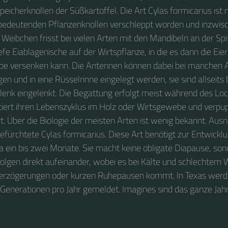
peicherknollen der Süßkartoffel. Die Art Cylas formicarius ist 
 bedeutenden Pflanzenknollen verschleppt worden und inzwis
s Weibchen frisst bei vielen Arten mit den Mandibeln an der Sp
efe Eiablagenische auf der Wirtspflanze, in die es dann die Eie
e versenken kann. Die Antennen können dabei bei manchen 
en und in eine Rüsselrinne eingelegt werden, sie sind allseits
enk eingelenkt. Die Begattung erfolgt meist während des Loc
iert ihren Lebenszyklus im Holz oder Wirtsgewebe und verpupp
t. Über die Biologie der meisten Arten ist wenig bekannt. Aus
gefürchtete Cylas formicarius. Diese Art benötigt zur Entwickl
 ein bis zwei Monate. Sie macht keine obligate Diapause, son
olgen direkt aufeinander, wobei es bei Kälte und schlechtem 
erzögerungen oder kurzen Ruhepausen kommt. In Texas werden
 Generationen pro Jahr gemeldet. Imagines sind das ganze Jah