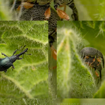
NGKÄFER“
ART DER FAMILIE „LANGKÄFER“