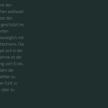
mit den
chen weltweit
itze des
r geschützt ins
Arten
 beweglich mit
hbohrens. Die
t sich in der
nahme ist der
ung vom Ei bis
dern die
Wetter zu
 fünf, in
r über zu