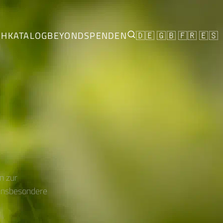
CH
KATALOG
BEYOND
SPENDEN
🇩🇪
🇬🇧
🇫🇷
🇪🇸
n zur
 insbesondere