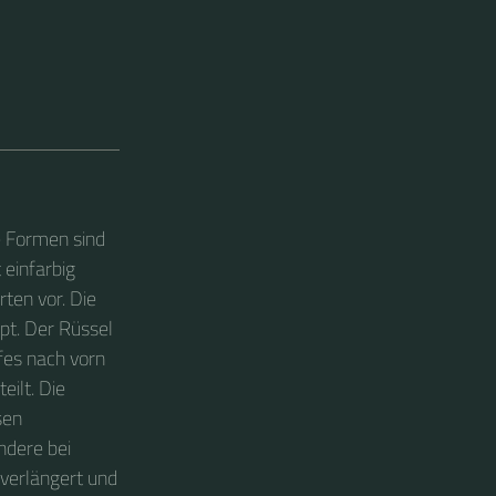
e Formen sind
 einfarbig
ten vor. Die
ppt. Der Rüssel
pfes nach vorn
eilt. Die
sen
ndere bei
 verlängert und