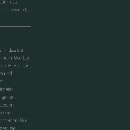
edern zu
cht verwendet.
 in das sie
nnern. Wie bei
ser Hinsicht ist
em und
er
(meist
eigenen
 beiden
en sie
scheiden. Nur
zen; sie