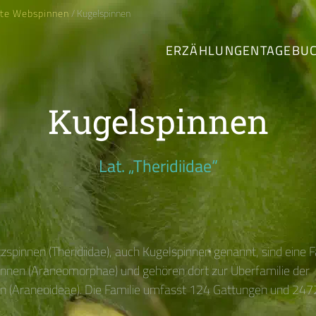
te Webspinnen
/ Kugelspinnen
ERZÄHLUNGEN
TAGEBU
Kugelspinnen
Lat. „Theridiidae“
spinnen (Theridiidae), auch Kugelspinnen genannt, sind eine F
nnen (Araneomorphae) und gehören dort zur Überfamilie der
 (Araneoideae). Die Familie umfasst 124 Gattungen und 2472