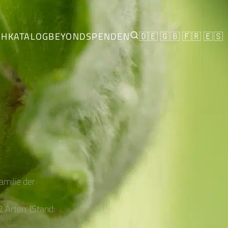
CH
KATALOG
BEYOND
SPENDEN
🇩🇪
🇬🇧
🇫🇷
🇪🇸
amilie der
 Arten. (Stand: