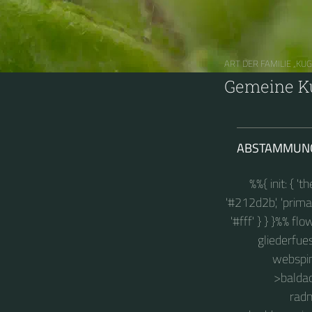
ART DER FAMILIE „KU
Gemeine K
ABSTAMMUN
%%{ init: { '
'#212d2b', 'primary
'#fff' } } }%% fl
gliederfue
webspin
>baldac
radn