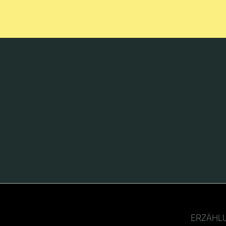
ERZÄHL