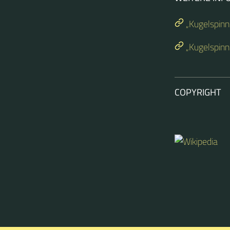
„Kugelspinne
„Kugelspinne
COPYRIGHT