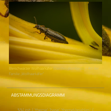
Bleischwarzer Wollhaarkäfer
(Dasytes plumbeus) – Art der
Familie „Wollhaarkäfer“
ABSTAMMUNGSDIAGRAMM
%%{ init: { 'theme': 'base', 'themeVariables': {