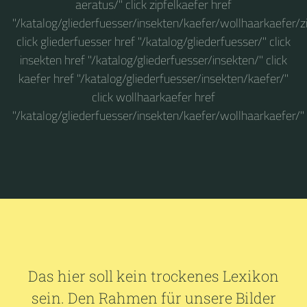
aeratus/" click zipfelkaefer href
"/katalog/gliederfuesser/insekten/kaefer/wollhaarkaefer/zi
click gliederfuesser href "/katalog/gliederfuesser/" click
insekten href "/katalog/gliederfuesser/insekten/" click
kaefer href "/katalog/gliederfuesser/insekten/kaefer/"
click wollhaarkaefer href
"/katalog/gliederfuesser/insekten/kaefer/wollhaarkaefer/"
Das hier soll kein trockenes Lexikon
sein. Den Rahmen für unsere Bilder