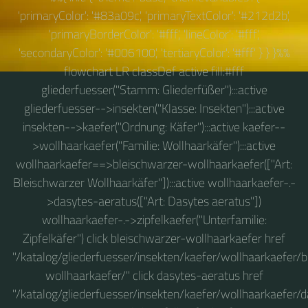
'primaryColor': '#83a09c', 'primaryTextColor': '#212d2b',
'primaryBorderColor': '#fff', 'lineColor': '#fff',
'secondaryColor': '#006100', 'tertiaryColor': '#fff' } } }%%
flowchart LR classDef active fill:#fff
gliederfuesser("Stamm: Gliederfüßer"):::active
gliederfuesser-->insekten("Klasse: Insekten"):::active
insekten-->kaefer("Ordnung: Käfer"):::active kaefer--
>wollhaarkaefer("Familie: Wollhaarkäfer"):::active
wollhaarkaefer==>bleischwarzer-wollhaarkaefer(["Art:
Bleischwarzer Wollhaarkäfer"]):::active wollhaarkaefer-.-
>dasytes-aeratus(["Art: Dasytes aeratus"])
wollhaarkaefer-.->zipfelkaefer("Unterfamilie:
Zipfelkäfer") click bleischwarzer-wollhaarkaefer href
"/katalog/gliederfuesser/insekten/kaefer/wollhaarkaefer/
wollhaarkaefer/" click dasytes-aeratus href
"/katalog/gliederfuesser/insekten/kaefer/wollhaarkaefer/