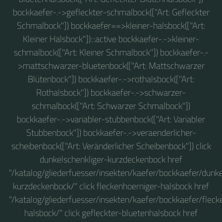
bockkaefer-.->gefleckter-schmalbock(["Art: Gefleckter
Schmalbock"]) bockkaefer==>kleiner-halsbock(["Art:
Kleiner Halsbock"]):::active bockkaefer-.->kleiner-
schmalbock(["Art: Kleiner Schmalbock"]) bockkaefer-.-
>mattschwarzer-bluetenbock(["Art: Mattschwarzer
Blütenbock"]) bockkaefer-.->rothalsbock(["Art:
Rothalsbock"]) bockkaefer-.->schwarzer-
schmalbock(["Art: Schwarzer Schmalbock"])
bockkaefer-.->variabler-stubbenbock(["Art: Variabler
Stubbenbock"]) bockkaefer-.->veraenderlicher-
scheibenbock(["Art: Veränderlicher Scheibenbock"]) click
dunkelschenkliger-kurzdeckenbock href
"/katalog/gliederfuesser/insekten/kaefer/bockkaefer/dunke
kurzdeckenbock/" click fleckenhoerniger-halsbock href
"/katalog/gliederfuesser/insekten/kaefer/bockkaefer/fleck
halsbock/" click gefleckter-bluetenhalsbock href