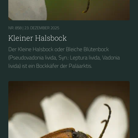
NR. 858 |
23. DEZEMBER 2025
Kleiner Halsbock
Der Kleine Halsbock oder Bleiche Blütenbock
(Pseudovadonia livida, Syn.: Leptura livida, Vadonia
livida) ist ein Bockkäfer der Paläarktis.