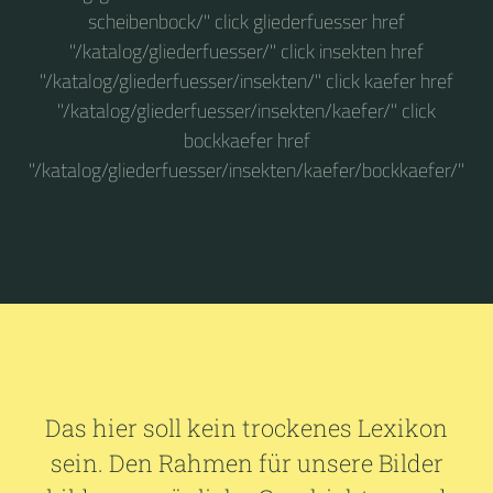
scheibenbock/" click gliederfuesser href
"/katalog/gliederfuesser/" click insekten href
"/katalog/gliederfuesser/insekten/" click kaefer href
"/katalog/gliederfuesser/insekten/kaefer/" click
bockkaefer href
"/katalog/gliederfuesser/insekten/kaefer/bockkaefer/"
Das hier soll kein trockenes Lexikon
sein. Den Rahmen für unsere Bilder