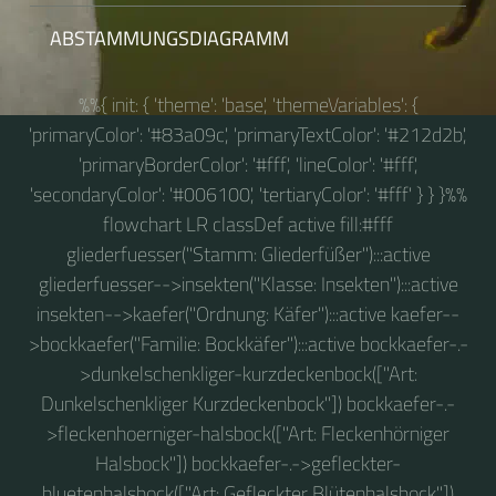
ABSTAMMUNGSDIAGRAMM
%%{ init: { 'theme': 'base', 'themeVariables': {
'primaryColor': '#83a09c', 'primaryTextColor': '#212d2b',
'primaryBorderColor': '#fff', 'lineColor': '#fff',
'secondaryColor': '#006100', 'tertiaryColor': '#fff' } } }%%
flowchart LR classDef active fill:#fff
gliederfuesser("Stamm: Gliederfüßer"):::active
gliederfuesser-->insekten("Klasse: Insekten"):::active
insekten-->kaefer("Ordnung: Käfer"):::active kaefer--
>bockkaefer("Familie: Bockkäfer"):::active bockkaefer-.-
>dunkelschenkliger-kurzdeckenbock(["Art:
Dunkelschenkliger Kurzdeckenbock"]) bockkaefer-.-
>fleckenhoerniger-halsbock(["Art: Fleckenhörniger
Halsbock"]) bockkaefer-.->gefleckter-
bluetenhalsbock(["Art: Gefleckter Blütenhalsbock"])