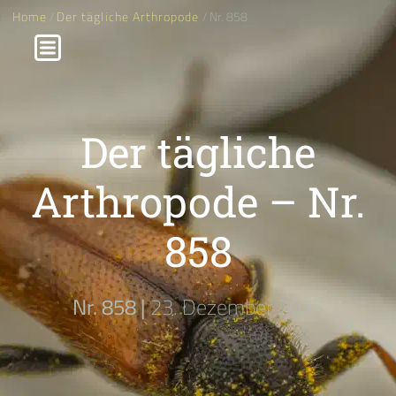
Home
/
Der tägliche Arthropode
/ Nr. 858
Der tägliche
Arthropode – Nr.
858
Nr. 858 |
23. Dezember 2025