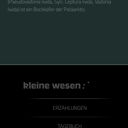
(Pseudovadonia livida, Syn.: Leptura livida, Vadonia
livida) ist ein Bockkäfer der Paläarktis.
ERZÄHLUNGEN
TAGEBUCH