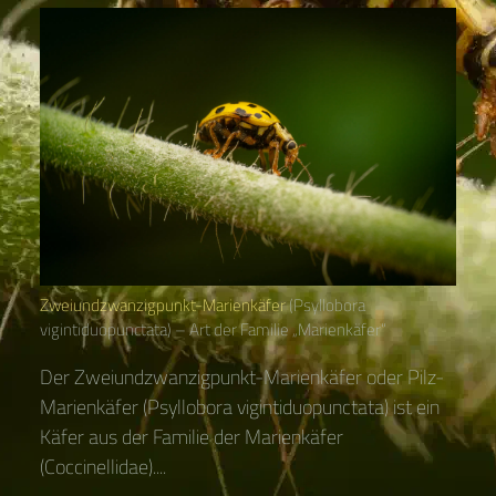
Zweiundzwanzigpunkt-Marienkäfer
(Psyllobora
vigintiduopunctata) – Art der Familie „Marienkäfer“
Der Zweiundzwanzigpunkt-Marienkäfer oder Pilz-
Marienkäfer (Psyllobora vigintiduopunctata) ist ein
Käfer aus der Familie der Marienkäfer
(Coccinellidae)....