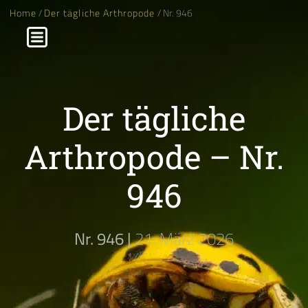
Home
/
Der tägliche Arthropode
/ Nr. 946
Der tägliche
Arthropode – Nr.
946
Nr. 946 |
21. März 2026