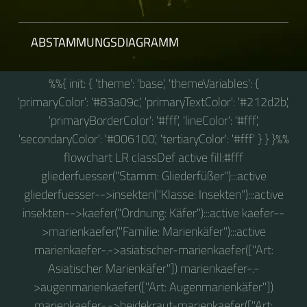
ABSTAMMUNGSDIAGRAMM
%%{ init: { 'theme': 'base', 'themeVariables': {
'primaryColor': '#83a09c', 'primaryTextColor': '#212d2b',
'primaryBorderColor': '#fff', 'lineColor': '#fff',
'secondaryColor': '#006100', 'tertiaryColor': '#fff' } } }%%
flowchart LR classDef active fill:#fff
gliederfuesser("Stamm: Gliederfüßer"):::active
gliederfuesser-->insekten("Klasse: Insekten"):::active
insekten-->kaefer("Ordnung: Käfer"):::active kaefer--
>marienkaefer("Familie: Marienkäfer"):::active
marienkaefer-.->asiatischer-marienkaefer(["Art:
Asiatischer Marienkäfer"]) marienkaefer-.-
>augenmarienkaefer(["Art: Augenmarienkäfer"])
marienkaefer-.->heidekraut-marienkaefer(["Art: