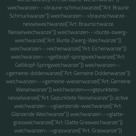
weichwanzen-.->braune-schmuckwanze(["Art: Braune
Schmuckwanze"]) weichwanzen-.->braunschwarze-
nesselweichwanze(["Art: Braunschwarze
Nesselweichwanze"]) weichwanzen-.->bunte-zwerg-
weichwanze(["Art: Bunte Zwerg-Weichwanze"])
weichwanzen-.->eichenwanze(["Art: Eichenwanze"])
weichwanzen-.->gelbkopf-springweichwanze(["Art:
Gelbkopf-Springweichwanze"]) weichwanzen-.-
>gemeine-doldenwanze(["Art: Gemeine Doldenwanze"])
weichwanzen-.->gemeine-wiesenwanze(["Art: Gemeine
Wiesenwanze"]) weichwanzen==>gepunktete-
nesselwanze(["Art: Gepunktete Nesselwanze"]):::active
weichwanzen-.->glaenzende-weichwanze(["Art:
Glänzende Weichwanze"]) weichwanzen-.->glatte-
grasweichwanze(["Art: Glatte Grasweichwanze"])
weichwanzen-.->graswanze(["Art: Graswanze"])