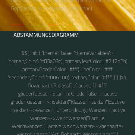
Brennnesseln wird sie auf Deutsch vielfach als
Gepunktete Nesselwanze bezeichnet.
ABSTAMMUNGSDIAGRAMM
%%{ init: { 'theme': 'base', 'themeVariables': {
'primaryColor': '#83a09c', 'primaryTextColor': '#212d2b',
'primaryBorderColor': '#fff', 'lineColor': '#fff',
'secondaryColor': '#006100', 'tertiaryColor': '#fff' } } }%%
flowchart LR classDef active fill:#fff
gliederfuesser("Stamm: Gliederfüßer"):::active
gliederfuesser-->insekten("Klasse: Insekten"):::active
insekten-->wanzen("Unterordnung: Wanzen"):::active
wanzen-->weichwanzen("Familie:
Weichwanzen"):::active weichwanzen-.->behaarte-
wiesenwanze(["Art: Behaarte Wiesenwanze"])