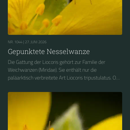
NR. 1044 |
27. JUNI 2026
Gepunktete Nesselwanze
Die Gattung der Liocoris gehört zur Familie der
Weichwanzen (Miridae). Sie enthält nur die
paläarktisch verbreitete Art Liocoris tripustulatus. Ob
ihres Aussehens und ihrer Vorliebe für Brennnesseln
wird sie auf Deutsch vielfach als Gepunktete
Nesselwanze bezeichnet.