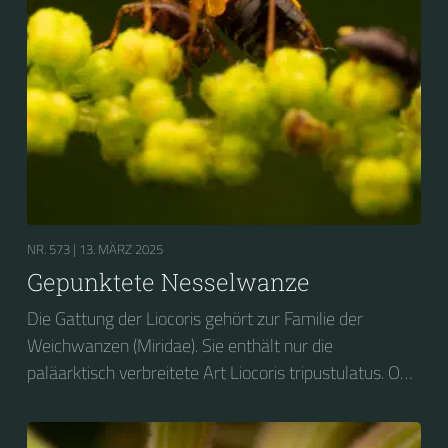
NR. 573 |
13. MÄRZ 2025
Gepunktete Nesselwanze
Die Gattung der Liocoris gehört zur Familie der
Weichwanzen (Miridae). Sie enthält nur die
paläarktisch verbreitete Art Liocoris tripustulatus. Ob
ihres Aussehens und ihrer Vorliebe für Brennnesseln
wird sie auf Deutsch vielfach als Gepunktete