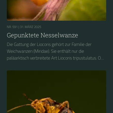
NR. 591 |
31. MÄRZ 2025
Gepunktete Nesselwanze
Die Gattung der Liocoris gehört zur Familie der
Weichwanzen (Miridae). Sie enthält nur die
paläarktisch verbreitete Art Liocoris tripustulatus. Ob
ihres Aussehens und ihrer Vorliebe für Brennnesseln
wird sie auf Deutsch vielfach als Gepunktete
Nesselwanze bezeichnet.