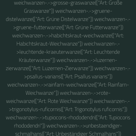
weichwanzen-.->grosse-graswanze(["Art: Große
Graswanze"]) weichwanzen-.->gruene-
distelwanze(["Art: Grüne Distelwanze"]) weichwanzen-.-
>gruene-futterwanze(["Art: Grüne Futterwanze"])
weichwanzen-.->habichtskraut-weichwanze(["Art:
Habichtskraut-Weichwanze"]) weichwanzen-.-
>leuchtende-kraeuterwanze(["Art: Leuchtende
Kräuterwanze"]) weichwanzen-.->luzernen-
zierwanze(["Art: Luzernen-Zierwanze"]) weichwanzen-.-
>psallus-varians(["Art: Psallus varians"])
weichwanzen-.->rainfarn-weichwanze(["Art: Rainfarn-
Weichwanze"]) weichwanzen-.->rote-
weichwanze(["Art: Rote Weichwanze"]) weichwanzen-.-
>trigonotylus-ruficornis(["Art: Trigonotylus ruficornis"])
weichwanzen-.->tupiocoris-rhododendri(["Art: Tupiocoris
rhododendri"]) weichwanzen-.->unbestaendiger-
schmalhans(["Art: Unbeständiger Schmalhans"])