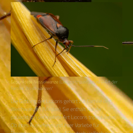
Gepunktete Nesselwanze
(Liocoris tripustulatus) – Art der
Familie „Weichwanzen“
Die Gattung der Liocoris gehört zur Familie der
Weichwanzen (Miridae). Sie enthält nur die
paläarktisch verbreitete Art Liocoris tripustulatus.
Ob ihres Aussehens und ihrer Vorliebe für