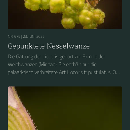
NR. 675 |
23. JUNI 2025
Gepunktete Nesselwanze
Die Gattung der Liocoris gehört zur Familie der
Weichwanzen (Miridae). Sie enthält nur die
paläarktisch verbreitete Art Liocoris tripustulatus. Ob
ihres Aussehens und ihrer Vorliebe für Brennnesseln
wird sie auf Deutsch vielfach als Gepunktete
Nesselwanze bezeichnet.