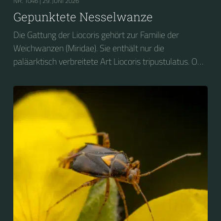
NR. 1046 |
29. JUNI 2026
Gepunktete Nesselwanze
Die Gattung der Liocoris gehört zur Familie der
Weichwanzen (Miridae). Sie enthält nur die
paläarktisch verbreitete Art Liocoris tripustulatus. Ob
ihres Aussehens und ihrer Vorliebe für Brennnesseln
wird sie auf Deutsch vielfach als Gepunktete
Nesselwanze bezeichnet.