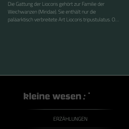
Die Gattung der Liocoris gehört zur Familie der
Weichwanzen (Miridae). Sie enthält nur die
paläarktisch verbreitete Art Liocoris tripustulatus. Ob
ihres Aussehens und ihrer Vorliebe für Brennnesseln
wird sie auf Deutsch vielfach als Gepunktete
Nesselwanze bezeichnet.
ERZÄHLUNGEN