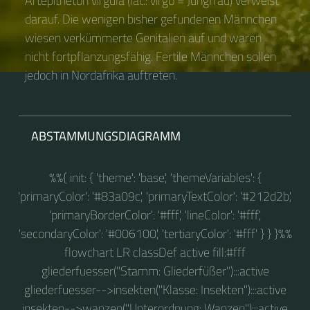
Artepitheton virgula (lat.: virgo = Jungfrau) verweist
darauf. Die wenigen bisher gefundenen Männchen
wiesen verkümmerte Genitalien auf und waren
nicht fortpflanzungsfähig. Fertile Männchen sollen
jedoch in Nordafrika auftreten.
ABSTAMMUNGSDIAGRAMM
%%{ init: { 'theme': 'base', 'themeVariables': {
'primaryColor': '#83a09c', 'primaryTextColor': '#212d2b',
'primaryBorderColor': '#fff', 'lineColor': '#fff',
'secondaryColor': '#006100', 'tertiaryColor': '#fff' } } }%%
flowchart LR classDef active fill:#fff
gliederfuesser("Stamm: Gliederfüßer"):::active
gliederfuesser-->insekten("Klasse: Insekten"):::active
insekten-->wanzen("Unterordnung: Wanzen"):::active