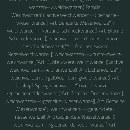
wanzen-->weichwanzen("Familie:
Weichwanzen"):::active weichwanzen-.->behaarte-
wiesenwanze(["Art: Behaarte Wiesenwanze"])
weichwanzen-.->braune-schmuckwanze(["Art: Braune
Schmuckwanze"]) weichwanzen-.->braunschwarze-
nesselweichwanze(["Art: Braunschwarze
Nesselweichwanze"]) weichwanzen==>bunte-zwerg-
weichwanze(["Art: Bunte Zwerg-Weichwanze"]):::active
weichwanzen-.->eichenwanze(["Art: Eichenwanze"])
weichwanzen-.->gelbkopf-springweichwanze(["Art:
Gelbkopf-Springweichwanze"]) weichwanzen-.-
>gemeine-doldenwanze(["Art: Gemeine Doldenwanze"])
weichwanzen-.->gemeine-wiesenwanze(["Art: Gemeine
Wiesenwanze"]) weichwanzen-.->gepunktete-
nesselwanze(["Art: Gepunktete Nesselwanze"])
weichwanzen-.->glaenzende-weichwanze(["Art: