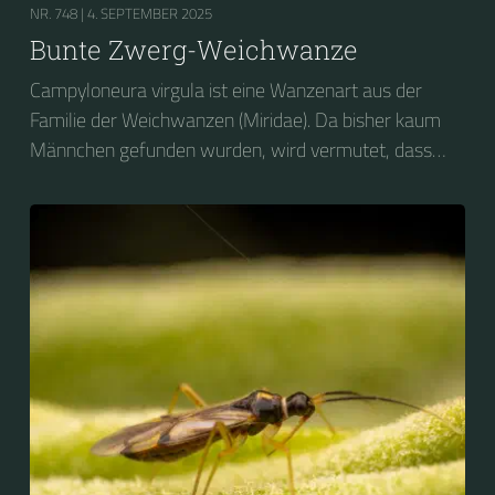
NR. 748 |
4. SEPTEMBER 2025
Bunte Zwerg-Weichwanze
Campyloneura virgula ist eine Wanzenart aus der
Familie der Weichwanzen (Miridae). Da bisher kaum
Männchen gefunden wurden, wird vermutet, dass
sich die Art parthenogenetisch fortpflanzt. Das
Artepitheton virgula (lat.: virgo = Jungfrau) verweist
darauf. Die wenigen bisher gefundenen Männchen
wiesen verkümmerte Genitalien auf und waren nicht
fortpflanzungsfähig. Fertile Männchen sollen jedoch in
Nordafrika auftreten.