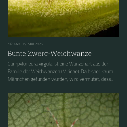
NR. 640 |
19. MAI 2025
Bunte Zwerg-Weichwanze
Campyloneura virgula ist eine Wanzenart aus der
Familie der Weichwanzen (Miridae). Da bisher kaum
Männchen gefunden wurden, wird vermutet, dass
sich die Art parthenogenetisch fortpflanzt. Das
Artepitheton virgula (lat.: virgo = Jungfrau) verweist
darauf. Die wenigen bisher gefundenen Männchen
wiesen verkümmerte Genitalien auf und waren nicht
fortpflanzungsfähig. Fertile Männchen sollen jedoch in
Nordafrika auftreten.