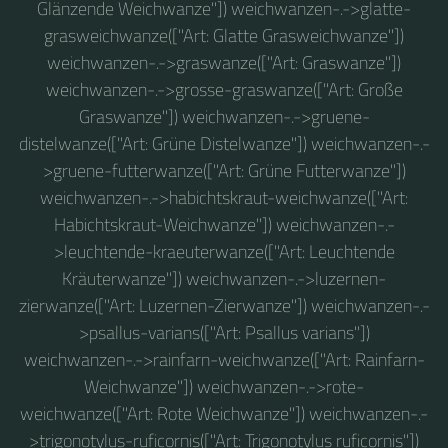
Glänzende Weichwanze"]) weichwanzen-.->glatte-
grasweichwanze(["Art: Glatte Grasweichwanze"])
weichwanzen-.->graswanze(["Art: Graswanze"])
weichwanzen-.->grosse-graswanze(["Art: Große
Graswanze"]) weichwanzen-.->gruene-
distelwanze(["Art: Grüne Distelwanze"]) weichwanzen-.-
>gruene-futterwanze(["Art: Grüne Futterwanze"])
weichwanzen-.->habichtskraut-weichwanze(["Art:
Habichtskraut-Weichwanze"]) weichwanzen-.-
>leuchtende-kraeuterwanze(["Art: Leuchtende
Kräuterwanze"]) weichwanzen-.->luzernen-
zierwanze(["Art: Luzernen-Zierwanze"]) weichwanzen-.-
>psallus-varians(["Art: Psallus varians"])
weichwanzen-.->rainfarn-weichwanze(["Art: Rainfarn-
Weichwanze"]) weichwanzen-.->rote-
weichwanze(["Art: Rote Weichwanze"]) weichwanzen-.-
>trigonotylus-ruficornis(["Art: Trigonotylus ruficornis"])