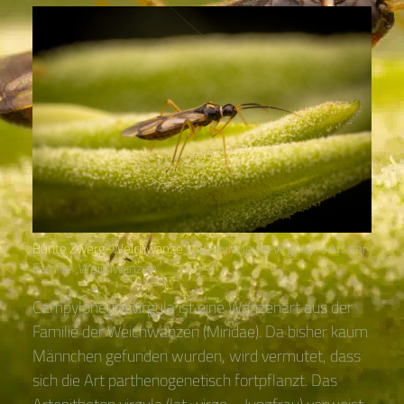
Bunte Zwerg-Weichwanze
(Campyloneura virgula) – Art der
Familie „Weichwanzen“
Campyloneura virgula ist eine Wanzenart aus der
Familie der Weichwanzen (Miridae). Da bisher kaum
Männchen gefunden wurden, wird vermutet, dass
sich die Art parthenogenetisch fortpflanzt. Das