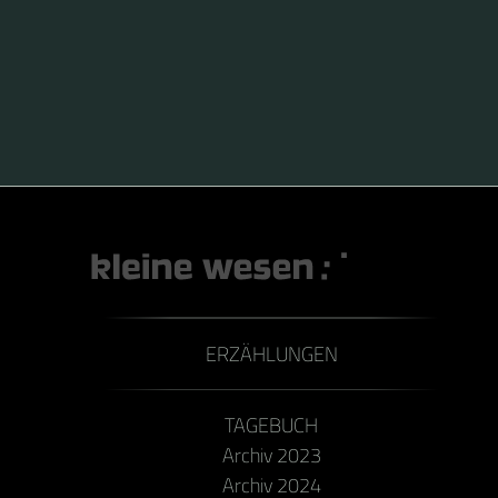
sich die Art parthenogenetisch fortpflanzt. Das
Artepitheton virgula (lat.: virgo = Jungfrau) verweist
darauf. Die wenigen bisher gefundenen Männchen
wiesen verkümmerte Genitalien auf und waren nicht
fortpflanzungsfähig. Fertile Männchen sollen jedoch in
Nordafrika auftreten.
ERZÄHLUNGEN
TAGEBUCH
Archiv 2023
Archiv 2024