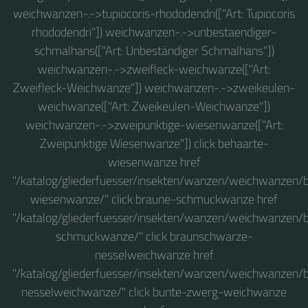
weichwanzen-.->tupiocoris-rhododendri(["Art: Tupiocoris
rhododendri"]) weichwanzen-.->unbestaendiger-
schmalhans(["Art: Unbeständiger Schmalhans"])
weichwanzen-.->zweifleck-weichwanze(["Art:
Zweifleck-Weichwanze"]) weichwanzen-.->zweikeulen-
weichwanze(["Art: Zweikeulen-Weichwanze"])
weichwanzen-.->zweipunktige-wiesenwanze(["Art:
Zweipunktige Wiesenwanze"]) click behaarte-
wiesenwanze href
"/katalog/gliederfuesser/insekten/wanzen/weichwanzen/
wiesenwanze/" click braune-schmuckwanze href
"/katalog/gliederfuesser/insekten/wanzen/weichwanzen/
schmuckwanze/" click braunschwarze-
nesselweichwanze href
"/katalog/gliederfuesser/insekten/wanzen/weichwanzen
nesselweichwanze/" click bunte-zwerg-weichwanze