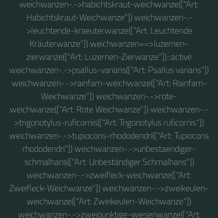
weichwanzen-.->habichtskraut-weichwanze(["Art:
Habichtskraut-Weichwanze"]) weichwanzen-.-
>leuchtende-kraeuterwanze(["Art: Leuchtende
Kräuterwanze"]) weichwanzen==>luzernen-
zierwanze(["Art: Luzernen-Zierwanze"]):::active
weichwanzen-.->psallus-varians(["Art: Psallus varians"])
weichwanzen-.->rainfarn-weichwanze(["Art: Rainfarn-
Weichwanze"]) weichwanzen-.->rote-
weichwanze(["Art: Rote Weichwanze"]) weichwanzen-.-
>trigonotylus-ruficornis(["Art: Trigonotylus ruficornis"])
weichwanzen-.->tupiocoris-rhododendri(["Art: Tupiocoris
rhododendri"]) weichwanzen-.->unbestaendiger-
schmalhans(["Art: Unbeständiger Schmalhans"])
weichwanzen-.->zweifleck-weichwanze(["Art:
Zweifleck-Weichwanze"]) weichwanzen-.->zweikeulen-
weichwanze(["Art: Zweikeulen-Weichwanze"])
weichwanzen-.->zweipunktige-wiesenwanze(["Art: