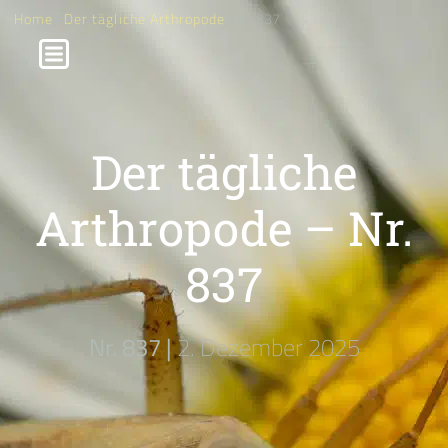
Home
/
Der tägliche Arthropode
/ Nr. 837
Der tägliche
Arthropode – Nr.
837
Nr. 837 |
2. Dezember 2025