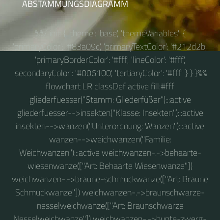
ABSTAMMUNGSDIAGRAMM
%%{ init: { 'theme': 'base', 'themeVariables': {
'primaryColor': '#83a09c', 'primaryTextColor': '#212d2b',
'primaryBorderColor': '#fff', 'lineColor': '#fff',
'secondaryColor': '#006100', 'tertiaryColor': '#fff' } } }%%
flowchart LR classDef active fill:#fff
gliederfuesser("Stamm: Gliederfüßer"):::active
gliederfuesser-->insekten("Klasse: Insekten"):::active
insekten-->wanzen("Unterordnung: Wanzen"):::active
wanzen-->weichwanzen("Familie:
Weichwanzen"):::active weichwanzen-.->behaarte-
wiesenwanze(["Art: Behaarte Wiesenwanze"])
weichwanzen-.->braune-schmuckwanze(["Art: Braune
Schmuckwanze"]) weichwanzen-.->braunschwarze-
nesselweichwanze(["Art: Braunschwarze
Nesselweichwanze"]) weichwanzen-.->bunte-zwerg-